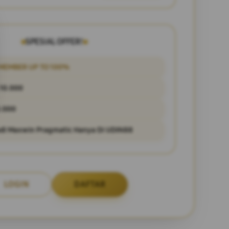
SPESIAL OFFER!
MEMBER UP TO 100%
 10.000
0.000
adi Maxwin Pragmatic Hanya Di UDIN88
LOGIN
DAFTAR