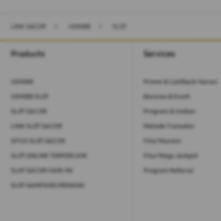
Layer Popup Close
LINK GACOR
>
UDIN88
>
SLOT
Footer Navigation
Products
Services
UDIN88
Promo & Cashback Harian
UDIN88 SLOT
Bocoran & Event
SLOT GACOR
Program & Undian
LINK SLOT GACOR
Metode Transaksi
SITUS SLOT GACOR
Fitur Maxwin
SLOT ONLINE TERPERCAYA
Fitur Mega Jackpot
SLOT GACOR HARI INI
Program Referral
SLOT GAMPANG MENANG