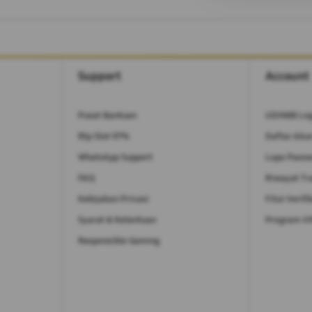
Support
Account
Pusat Bantuan
UDIN88 Log
Rtp Slot 97%
Daftar Aku
WhatsApp Support
Lupa Passw
FAQ
Riwayat Tr
Kebijakan Privasi
Fitur Verifi
Syarat & Ketentuan
Program VI
Responsible Gaming